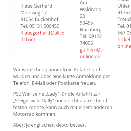
Am
Klaus Gerhard
Uhlen
Waldrand
Mühlweg 17
91757
20
91054 Buckenhof
Treuc
90455
Tel. 09131 506450
Tel. 0
Nürnberg
Klausgerhard@alice-
567 0
Tel. 09122
dsl.net
bickel
74006
onlin
gulherr@t-
online.de
Wir wünschen pannenfreie Anfahrt und
würden uns über eine kurze Anmeldung per
Telefon, E-Mail oder Postkarte freuen.
PS.: Wer seine „Lady“ für die Anfahrt zur
„Steigerwald-Rally“ noch nicht ausreichend
testen konnte, kann auch mit einem anderen
Motorrad kommen.
Aber: je englischer, desto besser.