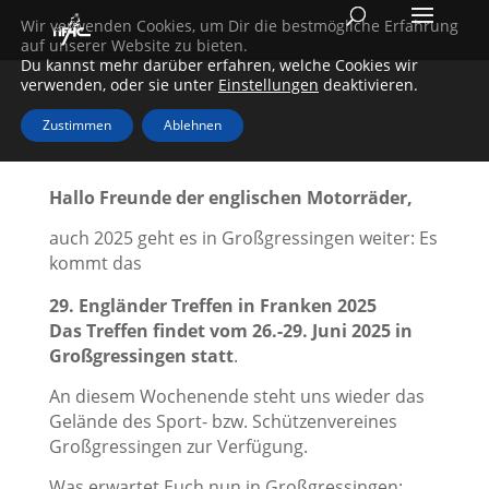
Wir verwenden Cookies, um Dir die bestmögliche Erfahrung
auf unserer Website zu bieten.
Du kannst mehr darüber erfahren, welche Cookies wir
310 total views
verwenden, oder sie unter
Einstellungen
deaktivieren.
Zustimmen
Ablehnen
Hallo Freunde der englischen Motorräder,
auch 2025 geht es in Großgressingen weiter: Es
kommt das
29. Engländer Treffen in Franken 2025
Das Treffen findet vom 26.
-29. Juni 2025 in
Großgressingen
statt
.
An diesem Wochenende steht uns wieder das
Gelände des Sport- bzw. Schützenvereines
Großgressingen zur Verfügung.
Was erwartet Euch nun in Großgressingen: