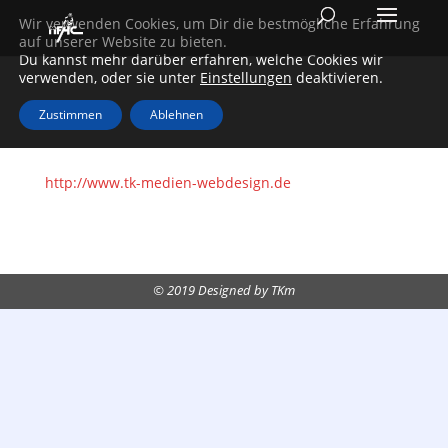
Wir verwenden Cookies, um Dir die bestmögliche Erfahrung
auf unserer Website zu bieten.
Du kannst mehr darüber erfahren, welche Cookies wir
369 total views
verwenden, oder sie unter
Einstellungen
deaktivieren.
Zustimmen
Ablehnen
http://www.tk-medien-webdesign.de
© 2019 Designed by TKm